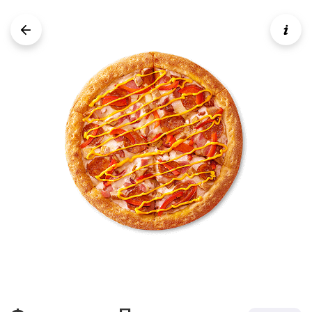
Две пиццы по цене одной!
Пепперони и Пепперони
Две большие Пепперони 30 см, по цене
одной пиццы!