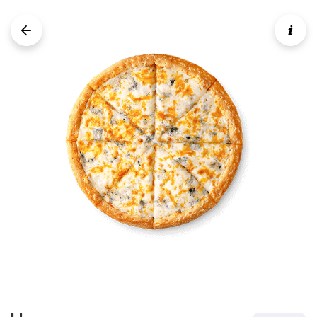
Две пиццы по цене одной!
Пепперони и Пепперони
Две большие Пепперони 30 см, по цене
одной пиццы!