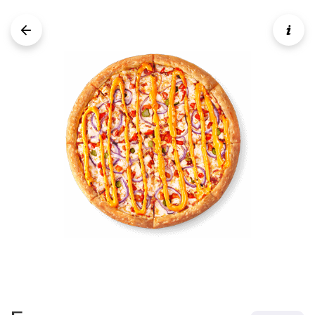
Две пиццы по цене одной!
Пепперони и Пепперони
Две большие Пепперони 30 см, по цене
одной пиццы!