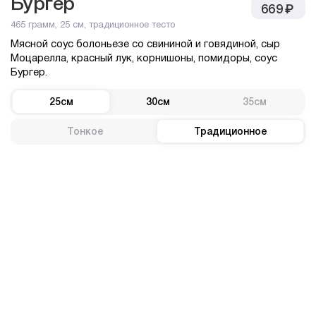
Бургер
₽
₽
669
799
465 грамм, 25 cм, традиционное тесто
Мясной соус болоньезе со свининой и говядиной, сыр
Моцарелла, красный лук, корнишоны, помидоры, соус
Бургер.
Хиты продаж
25см
30см
35см
Сливочная
Тонкое
Традиционное
Нежная, тающая во рту. Так можно
описать эту пиццу. Тесто с хрустящей
корочкой. Орегано, сыры моцарелла и
чеддер на подушке из сливочного соуса.
₽
от 329
Сливочная пепперони
Сливочный соус, пепперони, моцарелла,
тесто, шампиньоны.
₽